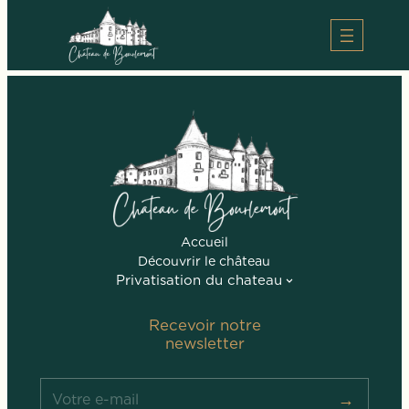
Aller
au
Absolument merveilleux
contenu
Accueil
Découvrir le château
Privatisation du chateau
Recevoir notre
newsletter
→