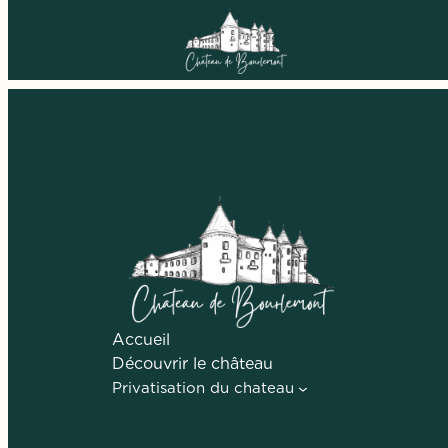
Aller
au
Belle réussite, on reviendra !
contenu
Accueil
Découvrir le château
Privatisation du chateau